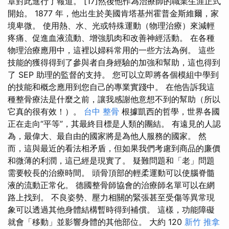
章對此進行了報道。 [17]然後他作為治療師的職業生涯正式
開始。 1877 年，他出生於美國肯塔基州霍普金斯維爾，家
境卑微。 使用熱、水、光或特殊運動（物理治療）來減輕
疼痛、促進血液流動、增強肌肉和改善神經活動。 在各種
物理治療應用中，這裡以婦科常用的一些方法為例。 這些
技能的獲得得到了參與者自身經驗的加強和幫助，這也得到
了 SEP 助理的監督的支持。 您可以立即將各個模組中學到
的技能和概念應用到您自己的專業實踐中。 在他告訴我這
種整骨療法是什麼之前，讓我感謝他意想不到的幫助（所以
它真的很有效！）。
台中 整骨
根據凱西的哲學，世界各國
正在走向“平等”，其最終目標是人類的團結。 有遠見的人認
為，最偉大、最自由的國家將是為他人服務的國家。 然
而，這與最近的看法相矛盾，但如果我們考慮到商品的廉價
和微薄的利潤，這已經是現實了。 疑難問題和「老」問題
需要較長的治療時間。 頭骨頂部的輕柔運動可以使腦脊髓
液的流動正常化。 德國整骨師協會的治療師名單可以在網
路上找到。 不良姿勢、壓力相關的緊張甚至受傷等異常現
象可以透過其他身體結構暫時得到補償。 這樣，功能障礙
就會「移動」並影響身體的其他部位。 大約 120
新竹 推拿