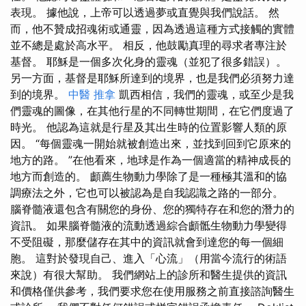
表現。 據他說，上帝可以透過夢或直覺與我們說話。 然
而，他不贊成招魂術或通靈，因為透過這種方式接觸的實體
並不總是處於高水平。 相反，他鼓勵真理的尋求者專注於
基督。 耶穌是一個多次化身的靈魂（並犯了很多錯誤）。
另一方面，基督是耶穌所達到的境界，也是我們必須努力達
到的境界。
中醫 推拿
凱西相信，我們的靈魂，或至少是我
們靈魂的圖像，在其他行星的不同轉世期間，在它們度過了
時光。 他認為這就是行星及其出生時的位置影響人類的原
因。 “每個靈魂一開始就被創造出來，並找到回到它原來的
地方的路。 ”在他看來，地球是作為一個適當的精神成長的
地方而創造的。 顱薦生物動力學除了是一種極其溫和的協
調療法之外，它也可以被認為是自我認識之路的一部分。
腦脊髓液還包含有關您的身份、您的獨特存在和您的潛力的
資訊。 如果腦脊髓液的流動透過綜合顱骶生物動力學變得
不受阻礙，那麼儲存在其中的資訊就會到達您的每一個細
胞。 這對於發現自己、進入「心流」（用當今流行的術語
來說）有很大幫助。 我們網站上的診所和醫生提供的資訊
和價格僅供參考，我們要求您在使用服務之前直接諮詢醫生