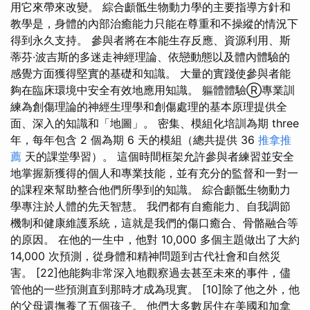
用它來帶來改變。 綜合顱骶生物動力學的主要指導方針和
教學是，身體的內部治癒能力只能在尊重和不操縱的情況下
得到永久支持。 參與者將在本能生存反應、資源利用、斯
蒂芬·波吉斯的多迷走神經理論、依戀動態以及體內體驗的
感覺方面獲得堅實的基礎和知識。 大量的實踐使參與者能
夠在臨床環境中安全有效地應用知識。 軀體體驗Ⓡ專業訓
練為創傷理論的神經生理學和創傷處理的基本原理提供全
面、深入的知識和「地圖」。 密集、模組化培訓為期 three
年，每年包含 2 個為期 6 天的模組（總共提供 36
推拿推
薦
天的課堂學習）。 這個時間框架允許參與者練習並安全
地掌握新獲得的個人和專業技能，並有充分的監督和一對一
的課程來幫助整合他們所學到的知識。 綜合顱骶生物動力
學專注於人體的先天智慧。 我們都有自癒能力、自我調節
機制和健康維護系統，這就是我們的傷口癒合、骨骼融合等
的原因。 在他的一生中，他對 10,000 多個主題做出了大約
14,000 次預測，從身體和精神問題到古代社會和自然災
害。 [22]他能夠非常深入地觀察過去甚至未來的事件，儘
管他的一些預測直到那時才成為現實。 [10]除了他之外，他
的父母還撫養了五個孩子。 他們大多數居住在美國和加拿