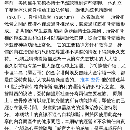
年前，美國醫生安德魯博士仍然認識到這些關聯。 他創立
了整骨療法或脊椎矯正療法領域。 顱骶系統包括顱骨
（skull）、脊椎和薦骨（sacrum），故名顱薦骨。 頭骨和
骶骨之間的連接不僅透過脊椎形成，還透過腦膜和脊髓液形
成。 史蒂爾的學生威廉·加納·薩瑟蘭博士認識到，頭骨和脊
椎的輕柔運動和位移可以協調顱骶節律，從而使腦脊髓液振
盪並使神經功能正常化。 它的主要指導方針和教導是，身
體的內在治癒能力只能在尊重和不操縱的情況下得到永久支
持。 他將亞特蘭提斯描述為一塊擁有先進技術的大大陸，
很久以前就有第一批人類在地球上定居。 [21]據他介紹，尤
卡坦半島（墨西哥）的金字塔與埃及吉薩大金字塔一樣，都
是由亞特蘭提斯人或其後裔建造的。
推拿 整骨
他的描述與
19 世紀作家伊格內修斯·唐納利的理論有許多相似之處。 根
據凱西的說法，亞特蘭提斯社會分為兩個主要種族。 原則
上，整骨療法可以應用於身體的所有功能障礙，即使它們已
經存在很長時間。 兒童對無需藥物的溫和治療反應特別
好。 本網站上的資訊不適合自我診斷，對於因使用此處分
享的內容而產生的健康問題，本網站的經營者不承擔任何責
任。 他認為心靈體驗和「感官之外的感知」是靈魂成長的