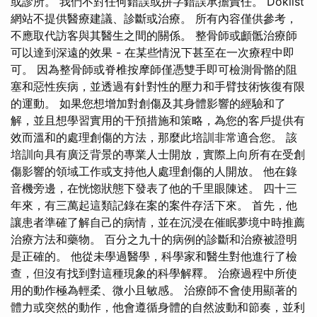
或診所。 我們不對任何錯誤或拼字錯誤承擔責任。 Doklist
網站不提供醫療建議、診斷或治療。 所有內容僅供參考，
不應取代訪客與其醫生之間的關係。 整骨師或顱骶治療師
可以達到深遠的效果 - 在某些情況下甚至在一次療程中即
可。 因為整骨師或脊椎按摩師僅憑雙手即可檢測骨骼的阻
塞和惡性疾病，並透過有針對性的壓力和手臂技術恢復有限
的運動。 如果您想增加對創傷及其身體影響的經驗和了
解，並且想學習實用的干預措施和策略，為您的客戶提供有
效而溫和的處理創傷的方法，那麼此培訓非常適合您。 該
培訓向具有廣泛背景的專業人士開放，實際上向所有在受創
傷影響的領域工作或支持他人處理創傷的人開放。 他在錄
音機旁邊，在恍惚狀態下發表了他的千里眼陳述。 四十三
年來，有三萬起這類記錄在案的案件存活下來。 首先，他
讓患者準確了解自己的病情，並在沉浸在催眠夢境中時推薦
治療方法和藥物。 百分之九十的病例的診斷和治療被證明
是正確的。 他從未學過醫學，科學家和醫生對他進行了檢
查，但沒有找到對這種現象的科學解釋。 治療過程中所使
用的動作極為輕柔、微小且敏感。 治療師不會使用顯著的
體力或突然的動作，他會遵循身體的自然波動和節奏，並利